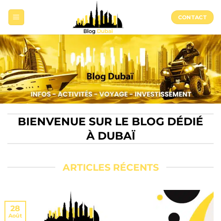
Passer
au
CONTACT
contenu
BIENVENUE SUR LE BLOG DÉDIÉ
À DUBAÏ
ARTICLES RÉCENTS
28
Août